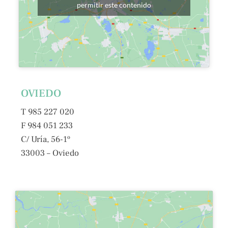
permitir este contenido
OVIEDO
T 985 227 020
F 984 051 233
C/ Uría, 56-1º
33003 – Oviedo