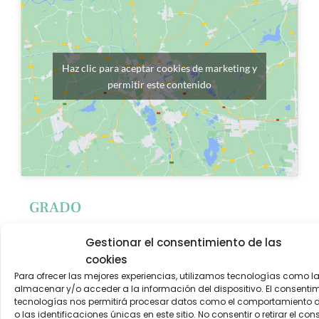
Haz clic para aceptar cookies de marketing y
permitir este contenido
GRADO
T/F 984 184 113
Gestionar el consentimiento de las
C/ Valentín Andrés, 18
cookies
33820 – Grado
Para ofrecer las mejores experiencias, utilizamos tecnologías como l
almacenar y/o acceder a la información del dispositivo. El consenti
tecnologías nos permitirá procesar datos como el comportamiento
o las identificaciones únicas en este sitio. No consentir o retirar el con